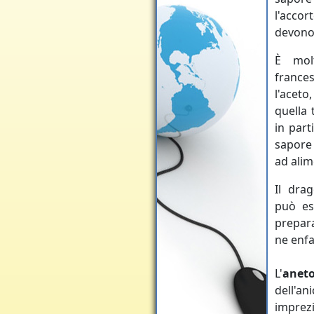
l'accor
devono 
È molt
france
l'acet
quella 
in part
sapore 
ad alim
Il dra
può es
prepar
ne enfa
L'
anet
dell'an
imprezi