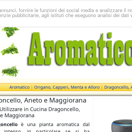
nnunci, fornire le funzioni dei social media e analizzare il no
genzie pubblicitarie, agli istituti che eseguono analisi dei dat
Aromatico
|
Origano, Capperi, Menta e Alloro
|
Dragoncello,
oncello, Aneto e Maggiorana
tilizzare in Cucina Dragoncello,
 e Maggiorana
goncello
è una pianta aromatica dal
 intenso, in particolare se si ha