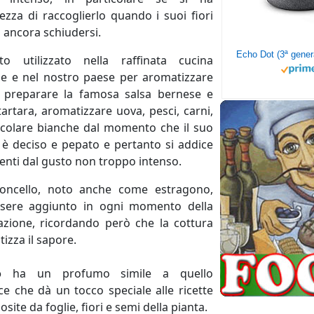
tezza di raccoglierlo quando i suoi fiori
ancora schiudersi.
o utilizzato nella raffinata cucina
se e nel nostro paese per aromatizzare
o, preparare la famosa salsa bernese e
tartara, aromatizzare uova, pesci, carni,
icolare bianche dal momento che il suo
è deciso e pepato e pertanto si addice
enti dal gusto non troppo intenso.
goncello, noto anche come estragono,
sere aggiunto in ogni momento della
azione, ricordando però che la cottura
tizza il sapore.
o
ha un profumo simile a quello
ice che dà un tocco speciale alle ricette
osite da foglie, fiori e semi della pianta.