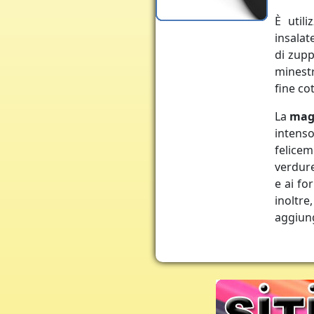
È utili
insalat
di zupp
minest
fine co
La
mag
intens
felicem
verdure
e ai fo
inoltre
aggiung