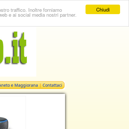
Chiudi
stro traffico. Inoltre forniamo
i web e ai social media nostri partner.
 Aneto e Maggiorana
|
Contattaci