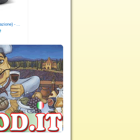
Echo Dot (3ª generazione) - Altoparlante intelligente con integrazione Alexa - Tessuto antracite